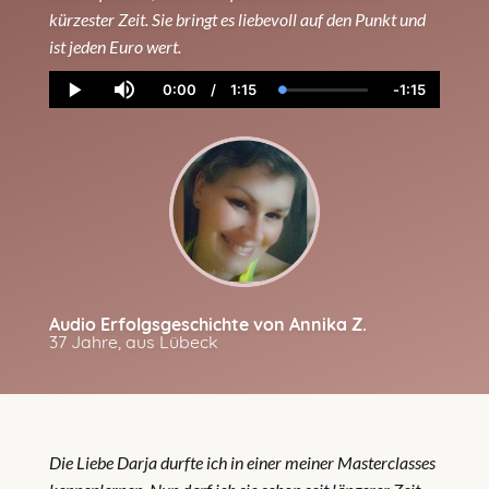
kürzester Zeit. Sie bringt es liebevoll auf den Punkt und
ist jeden Euro wert.
0:00
/
1:15
-
1:15
Current
Duration
Loaded
:
Remaining
Play
Mute
Time
2.70%
Time
Audio Erfolgsgeschichte von Annika Z.
37 Jahre, aus Lübeck
Die Liebe Darja durfte ich in einer meiner Masterclasses