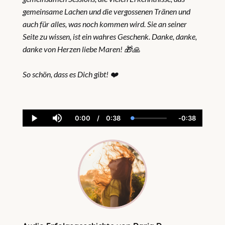
gemeinsame Lachen und die vergossenen Tränen und
auch für alles, was noch kommen wird. Sie an seiner
Seite zu wissen, ist ein wahres Geschenk. Danke, danke,
danke von Herzen liebe Maren! 🎁🙏
So schön, dass es Dich gibt! ❤️
0:00
/
0:38
-
0:38
Current
Duration
Loaded
:
Remaining
Play
Mute
Time
4.24%
Time