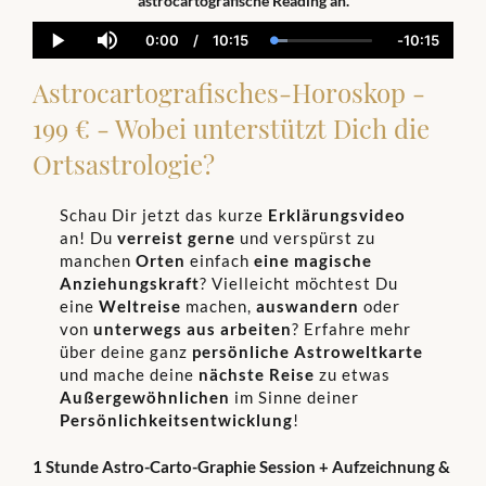
astrocartografische Reading an.
0:00
/
10:15
-
10:15
Current
Duration
Loaded
:
Remainin
Play
Mute
Time
14.33%
Time
Astrocartografisches-Horoskop -
199 € - Wobei unterstützt Dich die
Ortsastrologie?
Schau Dir jetzt das kurze
Erklärungsvideo
an! Du
verreist
gerne
und verspürst zu
manchen
Orten
einfach
eine magische
Anziehungskraft
? Vielleicht möchtest Du
eine
Weltreise
machen,
auswandern
oder
von
unterwegs aus arbeiten
? Erfahre mehr
über deine ganz
persönliche Astroweltkarte
und mache deine
nächste Reise
zu etwas
Außergewöhnlichen
im Sinne deiner
Persönlichkeitsentwicklung
!
1 Stunde Astro-Carto-Graphie Session + Aufzeichnung &