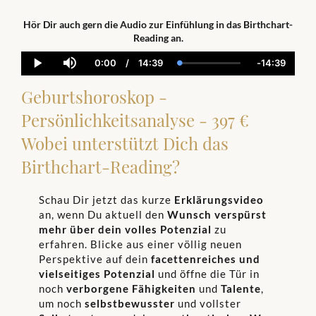
Hör Dir auch gern die Audio zur Einfühlung in das Birthchart-
Reading an.
0:00
/
14:39
-
14:39
Current
Duration
Loaded
:
Remainin
Play
Mute
Time
0.00%
Time
Geburtshoroskop -
Persönlichkeitsanalyse - 397 €
Wobei unterstützt Dich das
Birthchart-Reading?
Schau Dir jetzt das kurze
Erklärungsvideo
an, wenn Du aktuell den
Wunsch verspürst
mehr über dein volles Potenzial
zu
erfahren. Blicke aus einer völlig neuen
Perspektive auf dein
facettenreiches und
vielseitiges Potenzial
und öffne die Tür in
noch
verborgene Fähigkeiten
und
Talente
,
um noch
selbstbewusster
und vollster