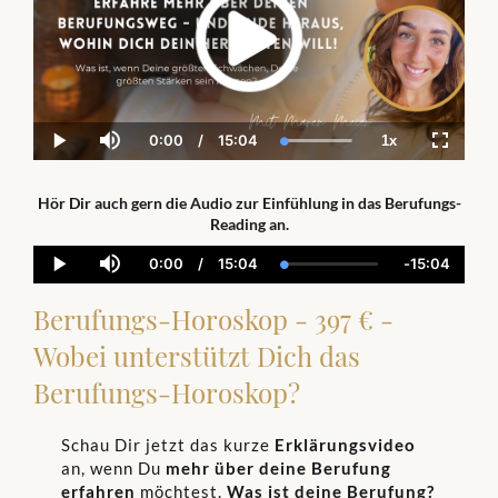
0:00
/
15:04
1x
Current
Duration
Loaded
:
Play
Mute
Playback
Fullscre
Time
100.00%
Rate
Hör Dir auch gern die Audio zur Einfühlung in das Berufungs-
Reading an.
0:00
/
15:04
-
15:04
Current
Duration
Loaded
:
Remainin
Play
Mute
Time
0.00%
Time
Berufungs-Horoskop - 397 € -
Wobei unterstützt Dich das
Berufungs-Horoskop?
Schau Dir jetzt das kurze
Erklärungsvideo
an, wenn Du
mehr über deine Berufung
erfahren
möchtest.
Was ist deine Berufung?