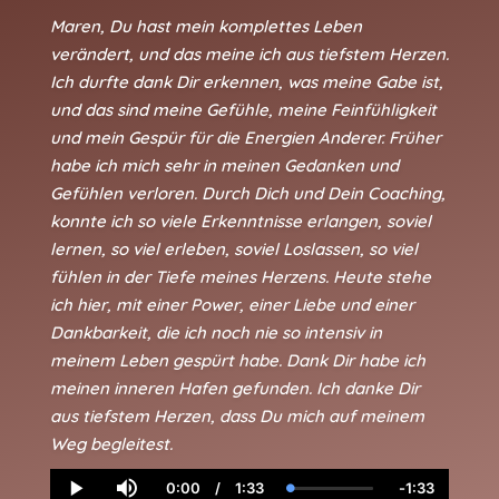
Maren, Du hast mein komplettes Leben
verändert, und das meine ich aus tiefstem Herzen.
Ich durfte dank Dir erkennen, was meine Gabe ist,
und das sind meine Gefühle, meine Feinfühligkeit
und mein Gespür für die Energien Anderer. Früher
habe ich mich sehr in meinen Gedanken und
Gefühlen verloren. Durch Dich und Dein Coaching,
konnte ich so viele Erkenntnisse erlangen, soviel
lernen, so viel erleben, soviel Loslassen, so viel
fühlen in der Tiefe meines Herzens. Heute stehe
ich hier, mit einer Power, einer Liebe und einer
Dankbarkeit, die ich noch nie so intensiv in
meinem Leben gespürt habe. Dank Dir habe ich
meinen inneren Hafen gefunden. Ich danke Dir
aus tiefstem Herzen, dass Du mich auf meinem
Weg begleitest.
0:00
/
1:33
-
1:33
Current
Duration
Loaded
:
Remaining
Play
Mute