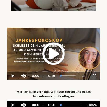
0:00
/
10:26
1x
Current
Duration
Loaded
:
Play
Mute
Playback
Fullscre
Time
100.00%
Rate
Hör Dir auch gern die Audio zur Einfühlung in das
Jahreshoroskop-Reading an.
0:00
/
10:26
-
10:26
Current
Duration
Loaded
:
Remainin
Play
Mute