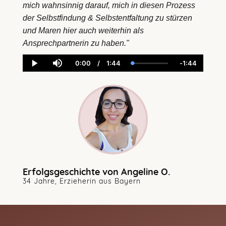
mich wahnsinnig darauf, mich in diesen Prozess 
der Selbstfindung & Selbstentfaltung zu stürzen 
und Maren hier auch weiterhin als 
Ansprechpartnerin zu haben."
0:00
/
1:44
-
1:44
Current
Duration
Loaded
:
Remaining
Play
Mute
Time
1.94%
Time
Erfolgsgeschichte von Angeline O.
34 Jahre, Erzieherin aus Bayern