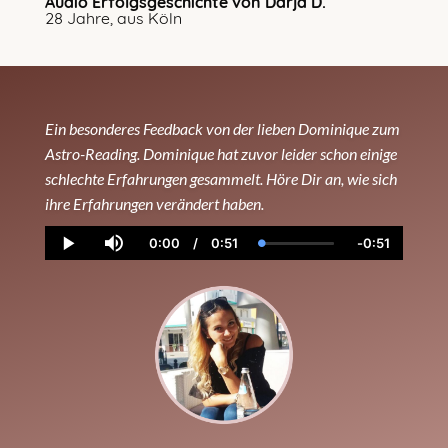
Audio Erfolgsgeschichte von Darja D.
28 Jahre, aus Köln
Ein besonderes Feedback von der lieben Dominique zum
Astro-Reading. Dominique hat zuvor leider schon einige
schlechte Erfahrungen gesammelt. Höre Dir an, wie sich
ihre Erfahrungen verändert haben.
0:00
/
0:51
-
0:51
Current
Duration
Loaded
:
Remaining
Play
Mute
Time
3.95%
Time